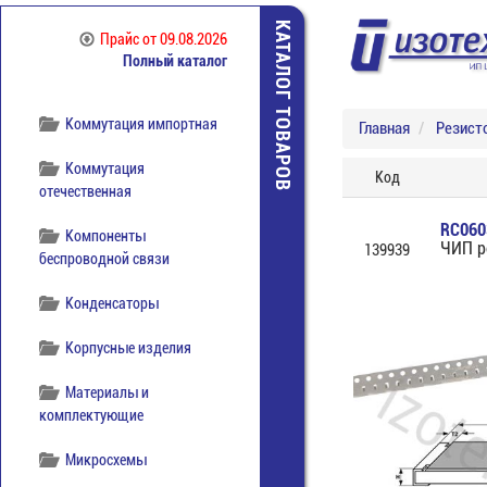
КАТАЛОГ ТОВАРОВ
Кабельная продукция
Прайс
от 09.08.2026
Полный каталог
Книги
Коммутация импортная
Главная
Резист
Коммутация
Код
отечественная
RC060
Компоненты
ЧИП р
139939
беспроводной связи
Конденсаторы
Корпусные изделия
Материалы и
комплектующие
Микросхемы