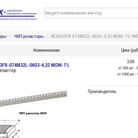
оры
ЧИП резисторы
RC0603FR-074M32L-0603-4,32 МОМ-1% ЧИП
Наименование
Цена (руб
3,00
3FR-074M32L-0603-4,32 МОМ-1%
от 200 шт - 
езистор
от 1000 шт - 
Производитель: