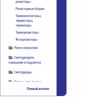
резисторы
Резисторные сборки
Термоконтакторы,
термисторы,
термопары
Терморезисторы
Фоторезисторы
Реле и пускатели
Светодиодное
освещение и подсветка
Светодиоды
Товары для дома и
хобби
Полный каталог
Транзисторы