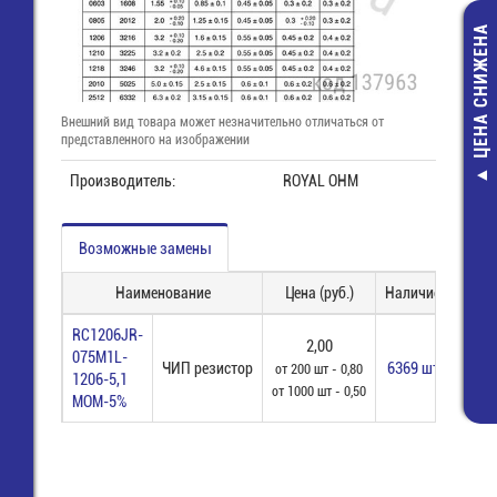
ЦЕНА СНИЖЕНА
Внешний вид товара может незначительно отличаться от
представленного на изображении
Производитель:
ROYAL OHM
Считыватель 
карт закрытог
16 конт. (IC 
Возможные замены
socket 8B
126,00 руб
Наименование
Цена (руб.)
Наличие
За
65,00 руб
RC1206JR-
2,00
075M1L-
ЧИП резистор
6369 шт
от 200 шт - 0,80
1206-5,1
от 1000 шт - 0,50
МОМ-5%