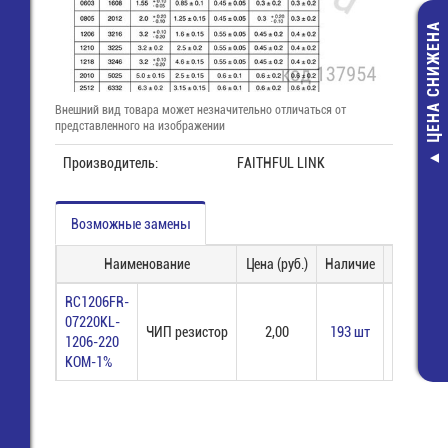
ЦЕНА СНИЖЕНА
Внешний вид товара может незначительно отличаться от
представленного на изображении
Производитель:
FAITHFUL LINK
Р1-12-0,25-120
КОМ-1% Ч
резистор
Возможные замены
2,00 руб.
1,00 руб.
Наименование
Цена (руб.)
Наличие
Заказ
RC1206FR-
07220KL-
ЧИП резистор
2,00
193 шт
1206-220
КОМ-1%