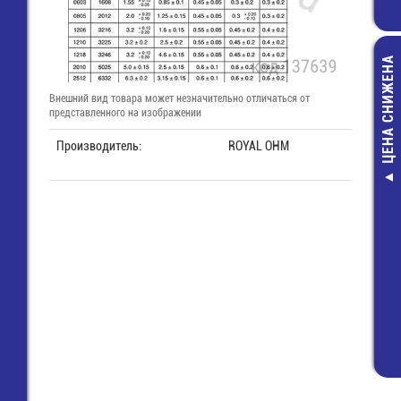
ЦЕНА СНИЖЕНА
Внешний вид товара может незначительно отличаться от
представленного на изображении
Производитель:
ROYAL OHM
Считыватель 
карт закрытог
8 конт. (IC Card
4A)
91,00 руб
37,00 руб