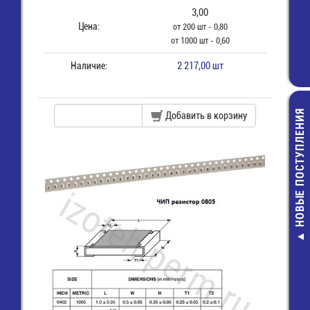
3,00
Цена:
от 200 шт - 0,80
от 1000 шт - 0,60
Наличие:
2 217,00 шт
НОВЫЕ ПОСТУПЛЕНИЯ
Добавить в корзину
Разъем 2х 8 (м
пайки на пл
прямой угол 
16R)
20,00 руб