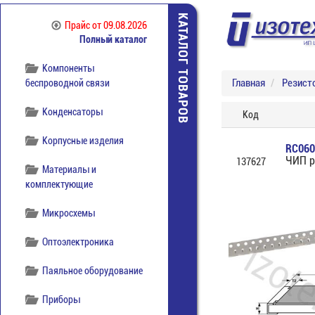
КАТАЛОГ ТОВАРОВ
Коммутация
Прайс
от 09.08.2026
отечественная
Полный каталог
Компоненты
Главная
Резист
беспроводной связи
Конденсаторы
Код
Корпусные изделия
RC060
ЧИП р
137627
Материалы и
комплектующие
Микросхемы
Оптоэлектроника
Паяльное оборудование
Приборы