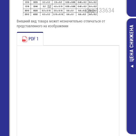
Внешний вид товара может незначительно отличаться от
представленного на изображении
ЦЕНА СНИЖЕНА
PDF 1
Изолента 19
синяя KRANZ (
2205) (Истек 
годности, до 10
94,60 руб
64,00 руб