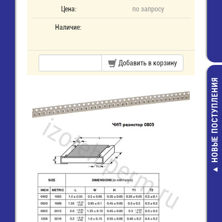
Цена:
по запросу
Наличие:
Добавить в корзину
НОВЫЕ ПОСТУПЛЕНИЯ
ER34615H/P Эл
питания бат
цилиндричес
LiSOCl2 D 3,6V 
Pin axial
860,00 руб