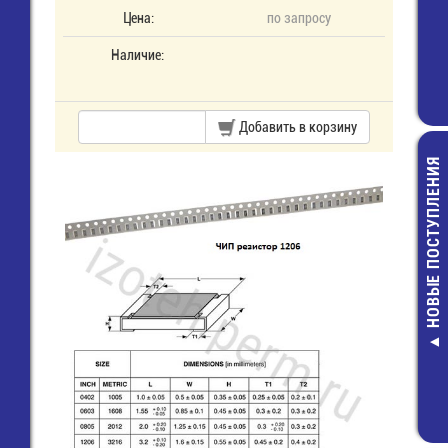
Цена:
по запросу
Наличие:
Добавить в корзину
НОВЫЕ ПОСТУПЛЕНИЯ
FDD1.25-250 К
ножевая авто (
мм пров. 0,5-1,
изол., крас
4,00 руб.