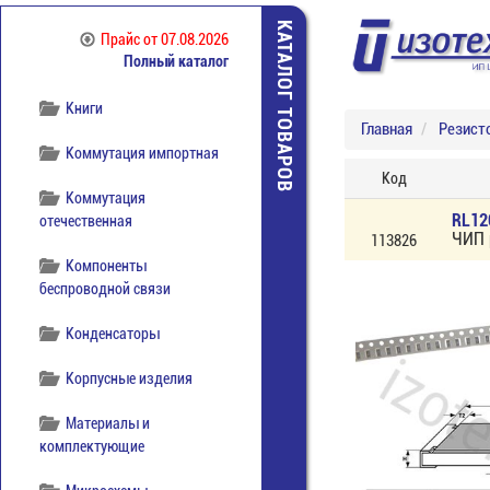
Источники питания
КАТАЛОГ ТОВАРОВ
Прайс
от 07.08.2026
Полный каталог
Кабельная продукция
Книги
Главная
Резист
Коммутация импортная
Код
Коммутация
RL12
отечественная
ЧИП 
113826
Компоненты
беспроводной связи
Конденсаторы
Корпусные изделия
Материалы и
комплектующие