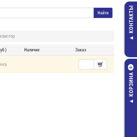
КОНТАКТЫ
езистор
уб.)
Наличие
Заказ
росу
0
КОРЗИНА