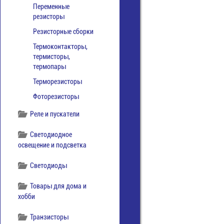
Переменные
резисторы
Резисторные сборки
Термоконтакторы,
термисторы,
термопары
Терморезисторы
Фоторезисторы
Реле и пускатели
Светодиодное
освещение и подсветка
Светодиоды
Товары для дома и
хобби
Транзисторы