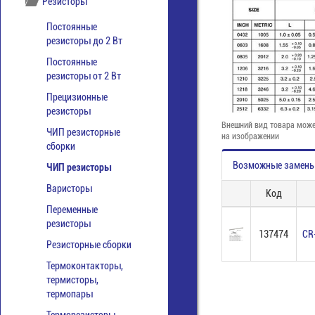
Резисторы
Постоянные
резисторы до 2 Вт
Постоянные
резисторы от 2 Вт
Прецизионные
резисторы
Внешний вид товара може
ЧИП резисторные
на изображении
сборки
Возможные замен
ЧИП резисторы
Варисторы
Код
Переменные
резисторы
137474
CR
Резисторные сборки
Термоконтакторы,
термисторы,
термопары