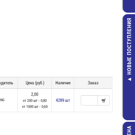
НОВЫЕ ПОСТУПЛЕНИЯ
К50-35-470 мк
LowESR 1020 
(B41858C747
одитель
Цена (руб.)
Наличие
Заказ
Конденсат
90,00 руб
2,00
ING
4289 шт
от 200 шт - 0,80
от 1000 шт - 0,60