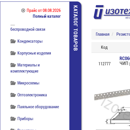
Коммутация
КАТАЛОГ ТОВАРОВ
Прайс
от 08.08.2026
отечественная
Полный каталог
Компоненты
беспроводной связи
Главная
Резист
Конденсаторы
Код
Корпусные изделия
RC06
ЧИП 
112777
Материалы и
комплектующие
Микросхемы
Оптоэлектроника
Паяльное оборудование
Приборы