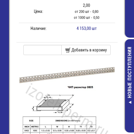
2,00
Цена:
от 200 шт - 0,80
от 1000 шт - 0,50
Наличие:
4 153,00 шт
НОВЫЕ ПОСТУПЛЕНИЯ
Добавить в корзину
Заглушка USB,
(MUSB-2A111-
BP)
910,00 руб