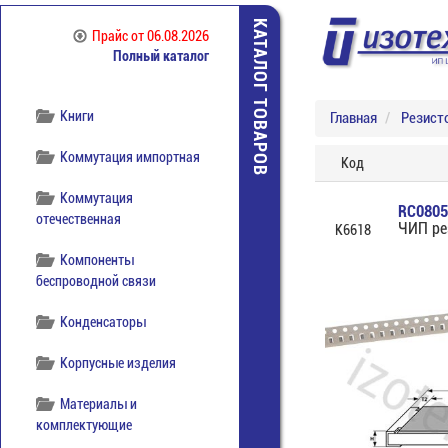
КАТАЛОГ ТОВАРОВ
Источники питания
Прайс
от 06.08.2026
Полный каталог
Кабельная продукция
Книги
Главная
Резист
Коммутация импортная
Код
Коммутация
RC0805
отечественная
ЧИП ре
К6618
Компоненты
беспроводной связи
Конденсаторы
Корпусные изделия
Материалы и
комплектующие