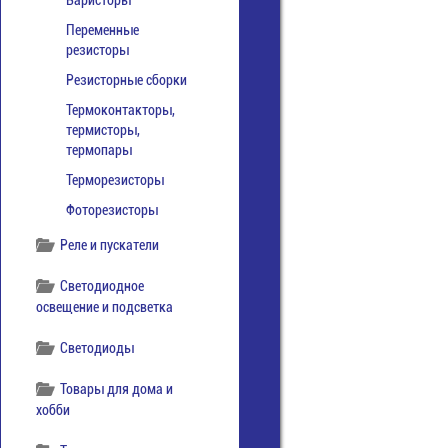
Варисторы
Переменные
резисторы
Резисторные сборки
Термоконтакторы,
термисторы,
термопары
Терморезисторы
Фоторезисторы
Реле и пускатели
Светодиодное
освещение и подсветка
Светодиоды
Товары для дома и
хобби