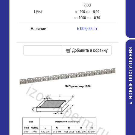
2,00
Цена:
от 200 шт - 0,90
от 1000 шт - 0,70
Наличие:
5 006,00 шт
НОВЫЕ ПОСТУПЛЕНИЯ
Добавить в корзину
AA/ LR6 (15A) 
G-Tech Элем
питания
44,00 руб