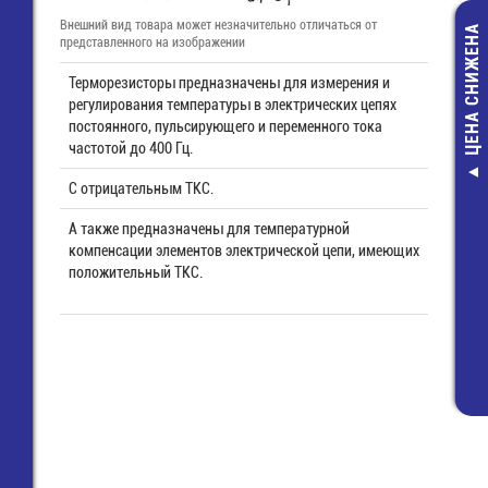
Внешний вид товара может незначительно отличаться от
ЦЕНА СНИЖЕНА
представленного на изображении
Терморезисторы предназначены для измерения и
регулирования температуры в электрических цепях
постоянного, пульсирующего и переменного тока
частотой до 400 Гц.
_ Шлейф 3
С отрицательным ТКС.
проводни
А также предназначены для температурной
сверхплоский, ш
компенсации элементов электрической цепи, имеющих
мм L=85 м
положительный ТКС.
88,00 руб
25,00 руб