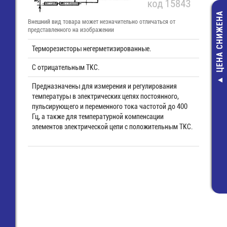
ЦЕНА СНИЖЕНА
Внешний вид товара может незначительно отличаться от
представленного на изображении
Терморезисторы негерметизированные.
С отрицательным ТКС.
Предназначены для измерения и регулирования
8813 B /
температуры в электрических цепях постоянного,
(25.620.3
пульсирующего и переменного тока частотой до 400
Розетка 
Гц, а также для температурной компенсации
92,00 
элементов электрической цепи с положительным ТКС.
33,00 