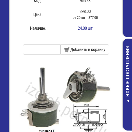
Код:
95428
398,00
Цена:
от 20 шт - 377,00
Наличие:
24,00 шт
НОВЫЕ ПОСТУПЛЕНИЯ
Добавить в корзину
Разъем 2х 8 (м
пайки на пл
прямой угол 
16R)
20,00 руб