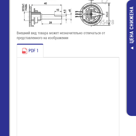
ЦЕНА СНИЖЕНА
Внешний вид товара может незначительно отличаться от
представленного на изображении
PDF 1
DIN 41612 96 p
конт. 5,0 мм, 
(AMP)
120,00 руб
84,00 руб