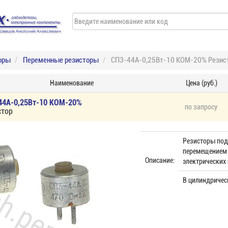
оры
Переменные резисторы
СП3-44А-0,25Вт-10 КОМ-20% Резис
Наименование
Цена (руб.)
44А-0,25Вт-10 КОМ-20%
по запросу
стор
Резисторы под
перемещением 
Описание:
электрических 
В цилиндричес