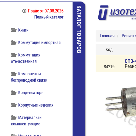
Источники питания
КАТАЛОГ ТОВАРОВ
Прайс
от 07.08.2026
Полный каталог
Кабельная продукция
Книги
Главная
Резист
Коммутация импортная
Код
Коммутация
СП3-
отечественная
Рези
84219
Компоненты
беспроводной связи
Конденсаторы
Корпусные изделия
Материалы и
комплектующие