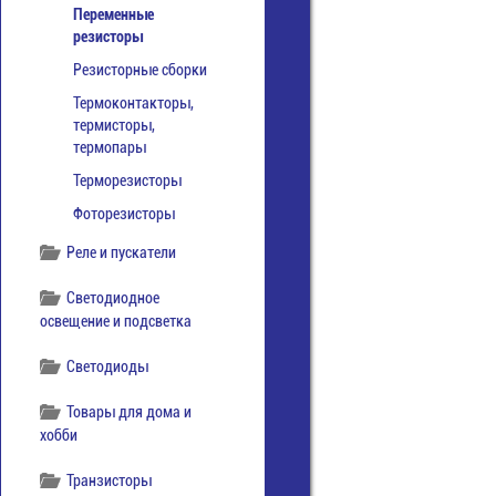
Переменные
резисторы
Резисторные сборки
Термоконтакторы,
термисторы,
термопары
Терморезисторы
Фоторезисторы
Реле и пускатели
Светодиодное
освещение и подсветка
Светодиоды
Товары для дома и
хобби
Транзисторы