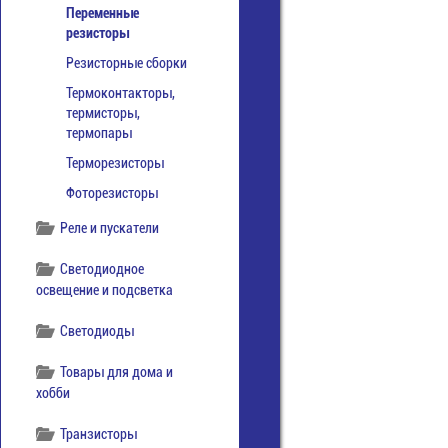
Переменные
резисторы
Резисторные сборки
Термоконтакторы,
термисторы,
термопары
Терморезисторы
Фоторезисторы
Реле и пускатели
Светодиодное
освещение и подсветка
Светодиоды
Товары для дома и
хобби
Транзисторы