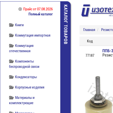
Источники питания
КАТАЛОГ ТОВАРОВ
Прайс
от 07.08.2026
Полный каталог
Кабельная продукция
Книги
Главная
Резист
Коммутация импортная
Код
Коммутация
ППБ-3
отечественная
Резис
77187
Компоненты
беспроводной связи
Конденсаторы
Корпусные изделия
Материалы и
комплектующие