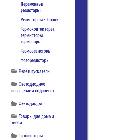
Переменные
резисторы
Резисторные сборки
Термоконтакторы,
термисторы,
термопары
Терморезисторы
Фоторезисторы
Реле и пускатели
Светодиодное
освещение и подсветка
Светодиоды
Товары для дома и
хобби
Транзисторы