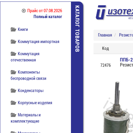
Источники питания
КАТАЛОГ ТОВАРОВ
Прайс
от 07.08.2026
Полный каталог
Кабельная продукция
Книги
Главная
Резист
Коммутация импортная
Код
Коммутация
ППБ-2
отечественная
Резис
72476
Компоненты
беспроводной связи
Конденсаторы
Корпусные изделия
Материалы и
комплектующие