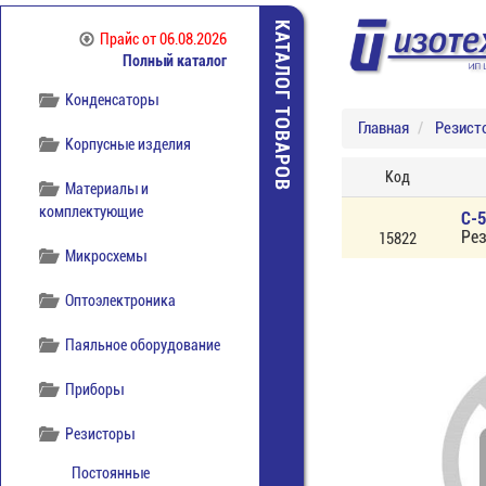
КАТАЛОГ ТОВАРОВ
Компоненты
Прайс
от 06.08.2026
беспроводной связи
Полный каталог
Конденсаторы
Главная
Резист
Корпусные изделия
Код
Материалы и
комплектующие
С-5
Ре
15822
Микросхемы
Оптоэлектроника
Паяльное оборудование
Приборы
Резисторы
Постоянные