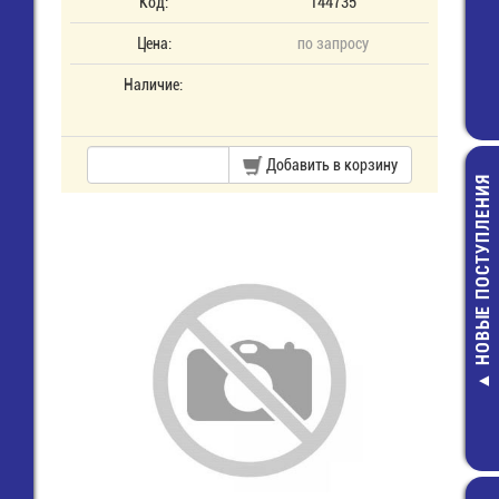
Код:
144735
Цена:
по запросу
Наличие:
Добавить в корзину
НОВЫЕ ПОСТУПЛЕНИЯ
Штыревой сое
однор. 1х16 (P
5,00 руб.