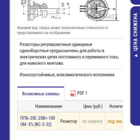
ЦЕНА СНИЖЕНА
Внешний вид товара может незначительно отличаться от
представленного на изображении
Резисторы регулировочные одинарные
однооборотные предназанчены для работы в
электрических цепях постоянного и переменного тока,
МБГО-1-315
для навесного монтажа.
мкф-10%
Конденсат
Износоустойчивые, всеклиматического исполнения.
38,00 руб
28,00 руб
PDF 1
Возможные замены
Наименование
Цена (руб.)
Наличие
З
ППБ-25Е-25Вт-100
Резистор
по запросу
под заказ
ОМ- 5% (ВС-2-32)