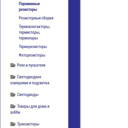
Переменные
резисторы
Резисторные сборки
Термоконтакторы,
термисторы,
термопары
Терморезисторы
Фоторезисторы
Реле и пускатели
Светодиодное
освещение и подсветка
Светодиоды
Товары для дома и
хобби
Транзисторы