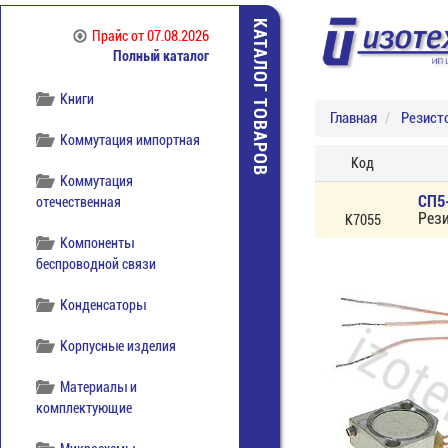
Источники питания
КАТАЛОГ ТОВАРОВ
Прайс
от 07.08.2026
Полный каталог
Кабельная продукция
Книги
Главная
Резист
Коммутация импортная
Код
Коммутация
СП5
отечественная
Рез
К7055
Компоненты
беспроводной связи
Конденсаторы
Корпусные изделия
Материалы и
комплектующие