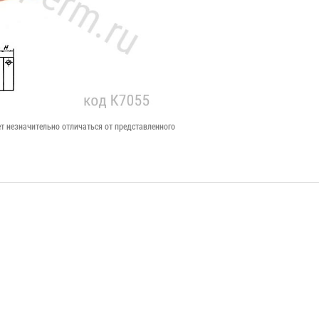
т незначительно отличаться от представленного
AAA/ LR03 (24AUP
Разъем ID
ULTRA PLUS) G-Tech
отв.часть с з
Элемент питания
2х 5 (п) на 
85,00 руб.
прямой угол 
10R) (IDCC-
24,00 руб