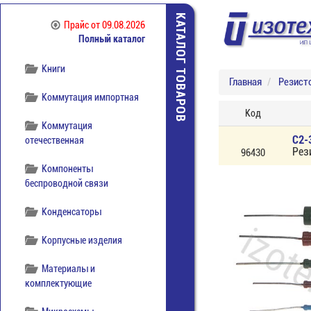
Источники питания
КАТАЛОГ ТОВАРОВ
Прайс
от 09.08.2026
Полный каталог
Кабельная продукция
Книги
Главная
Резист
Коммутация импортная
Код
Коммутация
С2-
отечественная
Рез
96430
Компоненты
беспроводной связи
Конденсаторы
Корпусные изделия
Материалы и
комплектующие