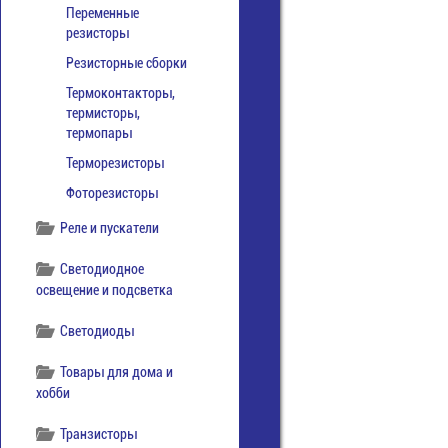
Переменные
резисторы
Резисторные сборки
Термоконтакторы,
термисторы,
термопары
Терморезисторы
Фоторезисторы
Реле и пускатели
Светодиодное
освещение и подсветка
Светодиоды
Товары для дома и
хобби
Транзисторы