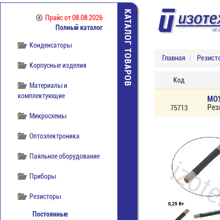
КАТАЛОГ ТОВАРОВ
Компоненты
Прайс
от 08.08.2026
беспроводной связи
Полный каталог
Конденсаторы
Главная
Резист
Корпусные изделия
Код
Материалы и
комплектующие
МОУ
Рез
75713
Микросхемы
Оптоэлектроника
Паяльное оборудование
Приборы
Резисторы
Постоянные