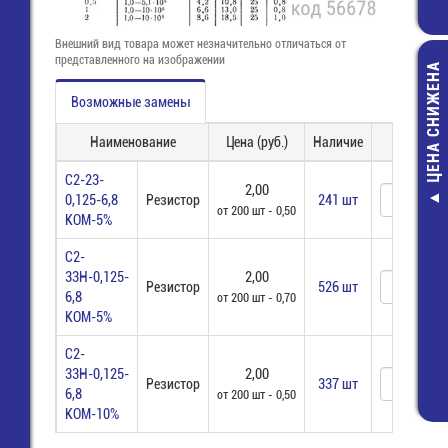
Внешний вид товара может незначительно отличаться от
представленного на изображении
ЦЕНА СНИЖЕНА
Возможные замены
Наименование
Цена (руб.)
Наличие
Заказ
С2-23-
2,00
0,125-6,8
Резистор
241 шт
Разъем 6 кон
от 200 шт - 0,50
КОМ-5%
3,50 мм (DS
(25.003.06
С2-
136,00 р
33Н-0,125-
2,00
Резистор
526 шт
6,8
от 200 шт - 0,70
70,00 р
КОМ-5%
С2-
33Н-0,125-
2,00
Резистор
337 шт
6,8
от 200 шт - 0,50
КОМ-10%