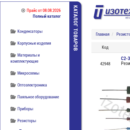
отечественная
КАТАЛОГ ТОВАРОВ
Прайс
от 08.08.2026
Компоненты
Полный каталог
беспроводной связи
Конденсаторы
Главная
Резист
Корпусные изделия
Код
Материалы и
С2-
комплектующие
Рези
42948
Микросхемы
Оптоэлектроника
Паяльное оборудование
Приборы
Резисторы