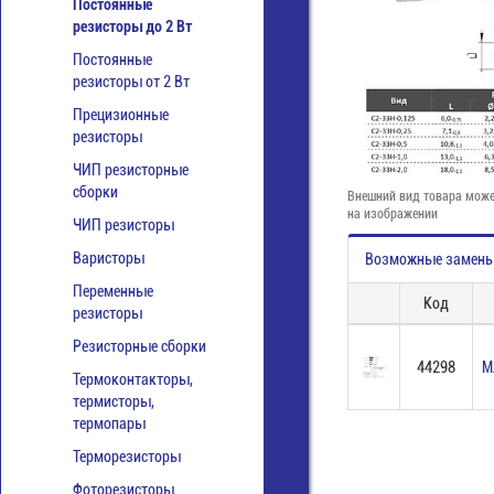
Постоянные
резисторы до 2 Вт
Постоянные
резисторы от 2 Вт
Прецизионные
резисторы
ЧИП резисторные
сборки
Внешний вид товара може
на изображении
ЧИП резисторы
Варисторы
Возможные замен
Переменные
Код
резисторы
Резисторные сборки
44298
М
Термоконтакторы,
термисторы,
термопары
Терморезисторы
Фоторезисторы