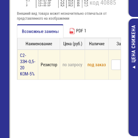
Внешний вид товара может незначительно отличаться от
представленного на изображении
ЦЕНА СНИЖЕНА
PDF 1
Возможные замены
Наименование
Цена (руб.)
Наличие
Заказ
С2-
33Н-0,5-
Резистор
по запросу
под заказ
20
T5 22W Лам
КОМ-5%
флуоресцентна
8066D2
872,50 руб
350,00 руб