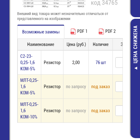
Внешний вид товара может незначительно отличаться от
представленного на изображении
ЦЕНА СНИЖЕНА
PDF 1
PDF 2
Возможные замены
Наименование
Цена (руб.)
Наличие
Заказ
С2-23-
0,25-1,6
Резистор
2,00
76 шт
КОМ-5%
SW2-3
Переключат
МЛТ-0,25-
напряжения 
1,6
Резистор
по запросу
под заказ
230В
КОМ-5%
75,00 руб
МЛТ-0,25-
30,00 руб
1,6
Резистор
по запросу
под заказ
КОМ-10%