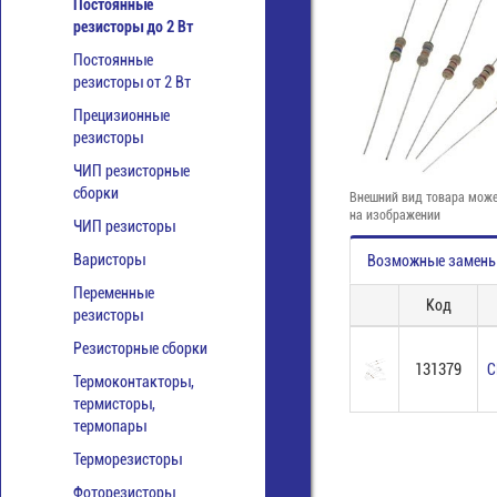
Постоянные
резисторы до 2 Вт
Постоянные
резисторы от 2 Вт
Прецизионные
резисторы
ЧИП резисторные
сборки
Внешний вид товара може
на изображении
ЧИП резисторы
Варисторы
Возможные замен
Переменные
Код
резисторы
Резисторные сборки
131379
C
Термоконтакторы,
термисторы,
термопары
Терморезисторы
Фоторезисторы