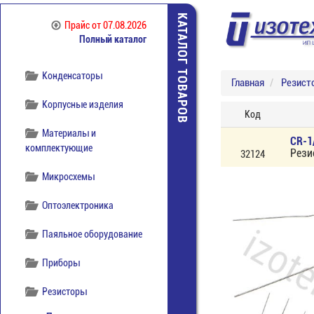
отечественная
КАТАЛОГ ТОВАРОВ
Прайс
от 07.08.2026
Компоненты
Полный каталог
беспроводной связи
Конденсаторы
Главная
Резист
Корпусные изделия
Код
Материалы и
CR-1
комплектующие
Рези
32124
Микросхемы
Оптоэлектроника
Паяльное оборудование
Приборы
Резисторы