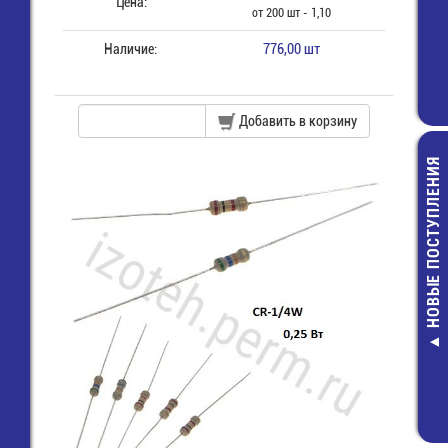
Цена:
от 200 шт - 1,10
Наличие:
776,00 шт
Добавить в корзину
НОВЫЕ ПОСТУПЛЕНИЯ
Кварц-24000 К
7T(TSX-3225) 
8pF
36,00 руб