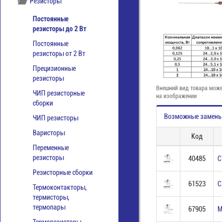
Резисторы
Постоянные
резисторы до 2 Вт
Постоянные
резисторы от 2 Вт
Прецизионные
резисторы
Внешний вид товара може
ЧИП резисторные
на изображении
сборки
Возможные замен
ЧИП резисторы
Варисторы
Код
Переменные
резисторы
40485
С
Резисторные сборки
61523
С
Термоконтакторы,
термисторы,
термопары
67905
М