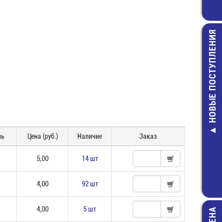
НОВЫЕ ПОСТУПЛЕНИЯ
FRC-10 (RC-
Шлейф 1
проводников, 
ль
Цена (руб.)
Наличие
Заказ
45,00 руб
5,00
14 шт
4,00
92 шт
4,00
5 шт