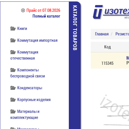
Источники питания
КАТАЛОГ ТОВАРОВ
Прайс
от 07.08.2026
Полный каталог
Кабельная продукция
Книги
Главная
Резист
Коммутация импортная
Код
Коммутация
M
отечественная
Р
115345
Компоненты
беспроводной связи
Конденсаторы
Корпусные изделия
Материалы и
комплектующие