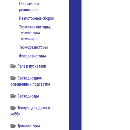
Переменные
резисторы
Резисторные сборки
Термоконтакторы,
термисторы,
термопары
Терморезисторы
Фоторезисторы
Реле и пускатели
Светодиодное
освещение и подсветка
Светодиоды
Товары для дома и
хобби
Транзисторы