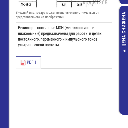
Внешний вид товара может незначительно отличаться от
ЦЕНА СНИЖЕНА
представленного на изображении
Резисторы постянные МОН (металлоокисные
низкоомные) предназначены для работы в цепях
постоянного, переменного и импульсного токов
ультравысокой частоты.
Разъем питан
конт. (п) шаг 2
PDF 1
плату (MW-1
4,00 руб.
2,00 руб.