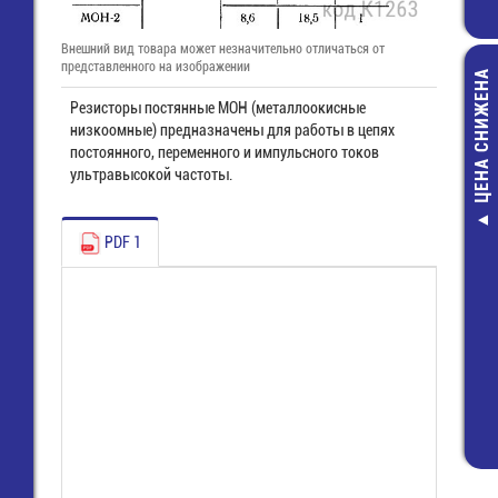
Внешний вид товара может незначительно отличаться от
представленного на изображении
ЦЕНА СНИЖЕНА
Резисторы постянные МОН (металлоокисные
низкоомные) предназначены для работы в цепях
постоянного, переменного и импульсного токов
ультравысокой частоты.
_ Переходник S
PDF 1
гн. + 2 гн.RCA
Video гн.+ 2 г
86,00 руб
42,00 руб