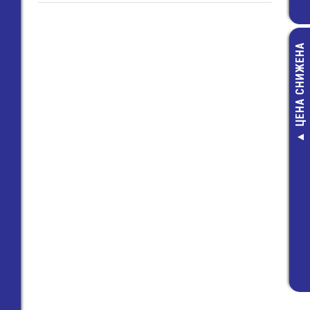
ЦЕНА СНИЖЕНА
SWP-3 Кноп
выключате
внутрення
128,00 руб
59,00 руб