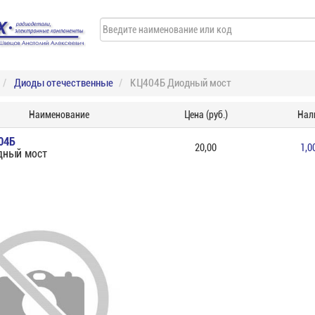
Диоды отечественные
КЦ404Б Диодный мост
Наименование
Цена (руб.)
Нал
04Б
20,00
1,0
дный мост