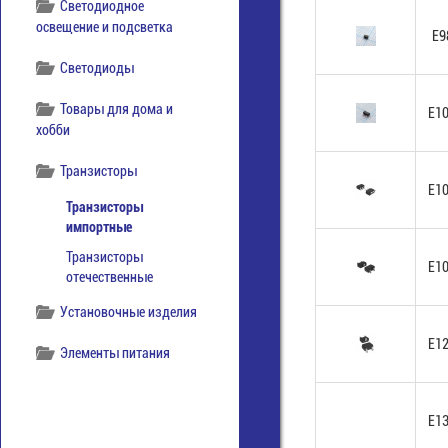
Светодиодное
освещение и подсветка
E9
Светодиоды
Товары для дома и
E1
хобби
Транзисторы
E1
Транзисторы
импортные
Транзисторы
E1
отечественные
Установочные изделия
E1
Элементы питания
E1