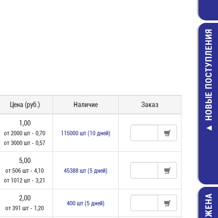
НОВЫЕ ПОСТУПЛЕНИЯ
Цена (руб.)
Наличие
Заказ
MF-0,5-2 КОМ-5%
Разъем 2х 8 (м) для
AC-004 Вилка
Резистор
пайки на плату
на блок 3 конта
1,00
4,00 руб.
прямой угол (PBD-
держател
от 2000 шт - 0,70
115000 шт (10 дней)
16R)
предохранит
от 3000 шт - 0,57
20,00 руб.
45,00 руб
5,00
от 506 шт - 4,10
45388 шт (5 дней)
от 1012 шт - 3,21
2,00
400 шт (5 дней)
от 391 шт - 1,20