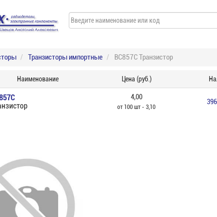
сторы
Транзисторы импортные
BC857C Транзистор
Наименование
Цена (руб.)
На
857C
4,00
396
анзистор
от 100 шт - 3,10