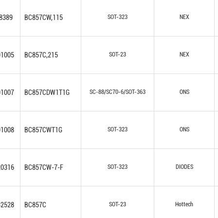
8389
BC857CW,115
SOT-323
NEX
01005
BC857C,215
SOT-23
NEX
01007
BC857CDW1T1G
SC-88/SC70-6/SOT-363
ONS
01008
BC857CWT1G
SOT-323
ONS
20316
BC857CW-7-F
SOT-323
DIODES
32528
BC857C
SOT-23
Hottech