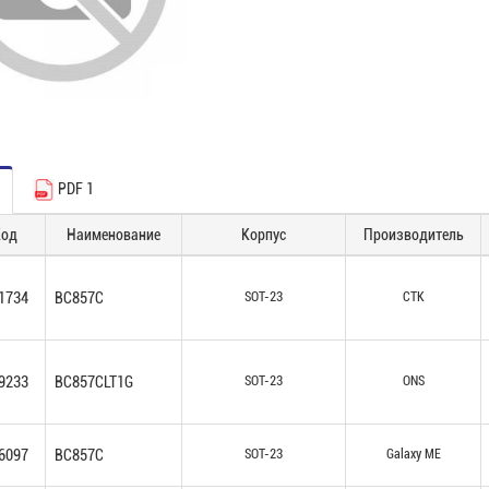
PDF 1
Код
Наименование
Корпус
Производитель
1734
BC857C
SOT-23
CTK
9233
BC857CLT1G
SOT-23
ONS
6097
BC857C
SOT-23
Galaxy ME