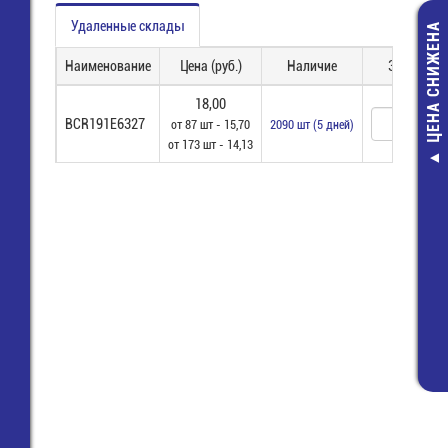
Удаленные склады
ЦЕНА СНИЖЕНА
Наименование
Цена (руб.)
Наличие
Заказ
18,00
BCR191E6327
от 87 шт - 15,70
2090 шт (5 дней)
от 173 шт - 14,13
Считыват
карт на пл
(2014) A
149,00
82,00