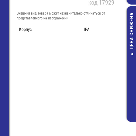
Внешний вид товара может незначительно отличаться от
ЦЕНА СНИЖЕНА
представленного на изображении
Корпус:
IPA
Трубка т/у
"перчатка" 40/
пальца 10/
L=130/55 TCT
40/18
140,00 руб
111,00 руб