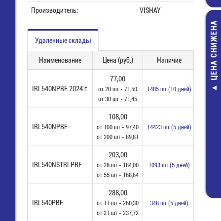
Производитель:
VISHAY
ЦЕНА СНИЖЕНА
Удаленные склады
Наименование
Цена (руб.)
Наличие
Зак
77,00
IRL540NPBF 2024 г.
от 20 шт - 71,50
1485 шт (10 дней)
KML B1 /CL-ВС
от 30 шт - 71,45
11.25
68,60 руб
108,00
IRL540NPBF
от 100 шт - 97,40
14423 шт (5 дней)
28,00 руб
от 200 шт - 89,81
203,00
IRL540NSTRLPBF
от 28 шт - 184,00
1093 шт (5 дней)
от 55 шт - 168,64
288,00
IRL540PBF
от 11 шт - 260,30
348 шт (5 дней)
от 21 шт - 237,72