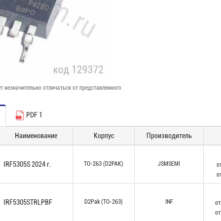
т незначительно отличаться от представленного
PDF 1
Наименование
Корпус
Производитель
IRF5305S 2024 г.
TO-263 (D2PAK)
JSMSEMI
о
о
IRF5305STRLPBF
D2Pak (TO-263)
INF
от
от