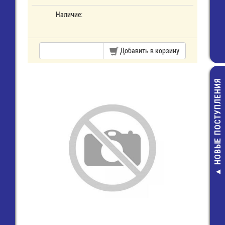
Наличие:
Добавить в корзину
НОВЫЕ ПОСТУПЛЕНИЯ
К10-17
мкф-10%
Конденса
4,00