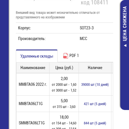
ЦЕНА СНИЖЕНА
Внешний вид товара может незначительно отличаться от
представленного на изображении
Корпус:
SOT23-3
Производитель:
MCC
F1-6.4HC Клемма
РТШК-4+ВТ
ножевая авто (м) 6,3
Телефонн
PDF 1
Удаленные склады
мм пров. 0,5-1,25
комплект (ви
мм2, изол.
розетка), сир
Наименование
Цена (руб.)
Наличие
Заказ
21,60 руб.
11,90 руб
2,00
14,00 руб.
6,00 руб.
MMBTA06 2022 г.
от 2000 шт - 1,60
39000 шт (10 дней)
от 3000 шт - 1,52
5,00
MMBTA06LT1G
421 шт (5 дней)
от 315 шт - 3,60
18,00
SMMBTA06LT1G
от 154 шт - 14,60
844 шт (5 дней)