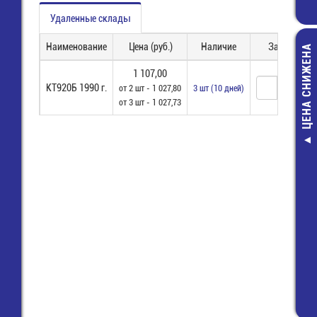
Удаленные склады
Наименование
Цена (руб.)
Наличие
Заказ
ЦЕНА СНИЖЕНА
1 107,00
КТ920Б 1990 г.
от 2 шт - 1 027,80
3 шт (10 дней)
от 3 шт - 1 027,73
PG-09 Кабел
ввод черный 
уплотн.)
14,40 руб
6,00 руб.