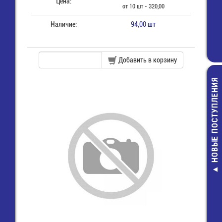
Цена:
от 10 шт - 320,00
Наличие:
94,00 шт
Добавить в корзину
НОВЫЕ ПОСТУПЛЕНИЯ
ER26500H-LD/
Элемент пит
батарея
цилиндричес
LiSOCl2 C 3,6V 
Wire+connec
560,00 руб