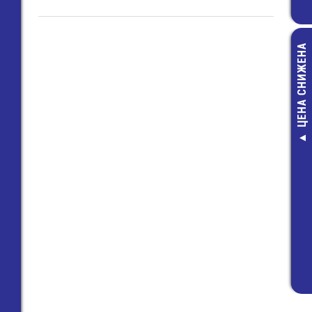
ЦЕНА СНИЖЕНА
BM8043
-Селективн
металлоиска
"КОЩЕЙ"
Конструкт
7 500,00 ру
6 872,00 ру