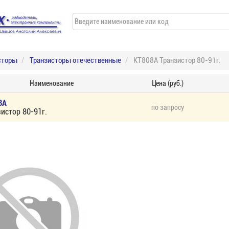
сторы
Транзисторы отечественные
КТ808А Транзистор 80-91г.
Наименование
Цена (руб.)
8А
по запросу
истор 80-91г.