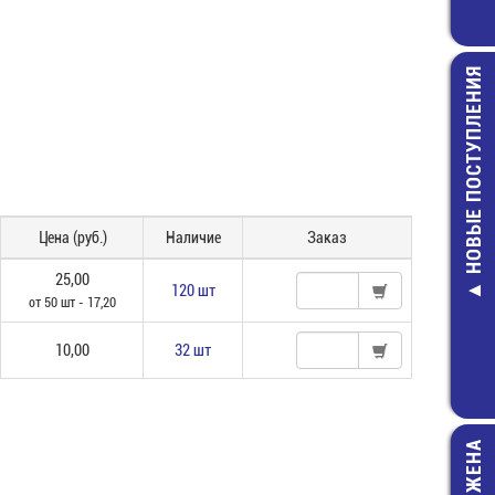
НОВЫЕ ПОСТУПЛЕНИЯ
Цена (руб.)
Наличие
Заказ
Держател
светодиода 5м
25,00
5010
120 шт
от 50 шт - 17,20
10,00 руб
10,00
32 шт