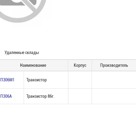
Удаленные склады
Наименование
Корпус
Производитель
П306М1
Транзистор
П306А
Транзистор 86г.