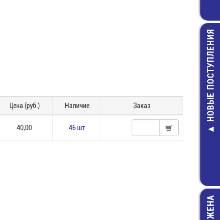
НОВЫЕ ПОСТУПЛЕНИЯ
Цена (руб.)
Наличие
Заказ
FRC-10 (RC-
Шлейф 1
проводников, 
40,00
46 шт
45,00 руб