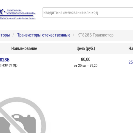
сторы
Транзисторы отечественные
КТ828Б Транзистор
Наименование
Цена (руб.)
На
828Б
80,00
25
анзистор
от 20 шт - 79,20