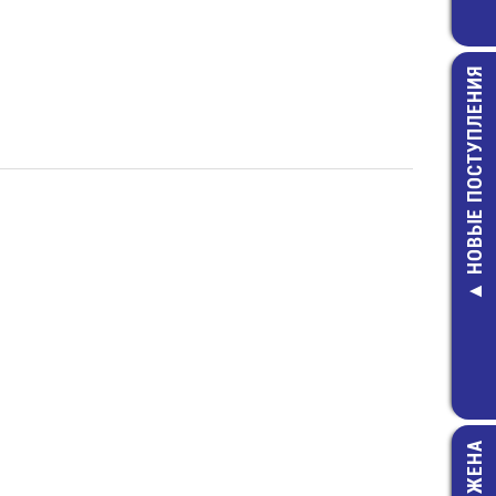
НОВЫЕ ПОСТУПЛЕНИЯ
LS14250 Эле
питания бат
цилиндричес
LiSOCl2 1/2AA
1,2Ah
570,00 руб